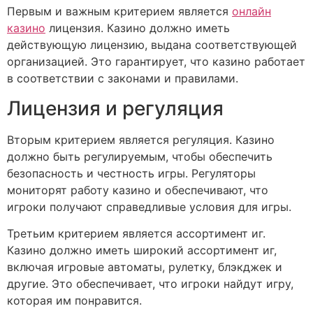
Первым и важным критерием является
онлайн
казино
лицензия. Казино должно иметь
действующую лицензию, выдана соответствующей
организацией. Это гарантирует, что казино работает
в соответствии с законами и правилами.
Лицензия и регуляция
Вторым критерием является регуляция. Казино
должно быть регулируемым, чтобы обеспечить
безопасность и честность игры. Регуляторы
мониторят работу казино и обеспечивают, что
игроки получают справедливые условия для игры.
Третьим критерием является ассортимент иг.
Казино должно иметь широкий ассортимент иг,
включая игровые автоматы, рулетку, блэкджек и
другие. Это обеспечивает, что игроки найдут игру,
которая им понравится.