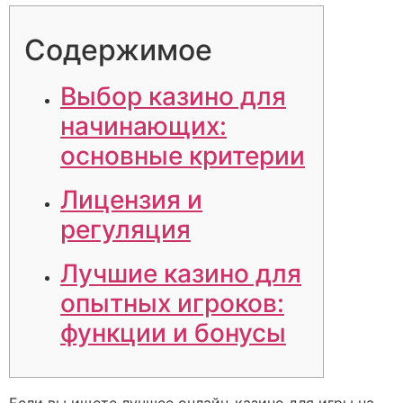
Содержимое
Выбор казино для
начинающих:
основные критерии
Лицензия и
регуляция
Лучшие казино для
опытных игроков:
функции и бонусы