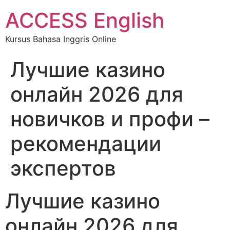
ACCESS English
Kursus Bahasa Inggris Online
Лучшие казино
онлайн 2026 для
новичков и профи –
рекомендации
экспертов
Лучшие казино
онлайн 2026 для