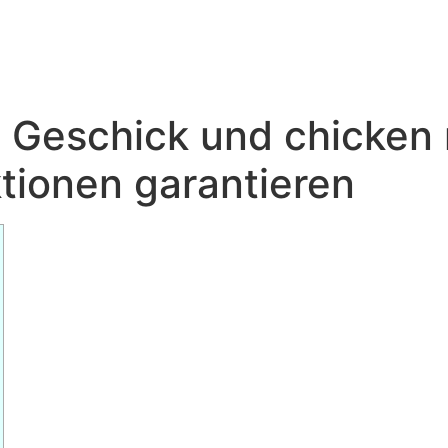
 Geschick und chicken 
ktionen garantieren