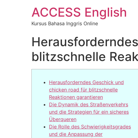
ACCESS English
Kursus Bahasa Inggris Online
Herausforderndes
blitzschnelle Rea
Herausforderndes Geschick und
chicken road für blitzschnelle
Reaktionen garantieren
Die Dynamik des Straßenverkehrs
und die Strategien für ein sicheres
Überqueren
Die Rolle des Schwierigkeitsgrades
und die Anpassung der