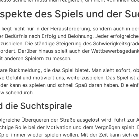
spekte des Spiels und der Su
liegt nicht nur in der Herausforderung, sondern auch in 
nser Bedürfnis nach Erfolg und Belohnung. Jeder erfolgreiche
rzuspielen. Die ständige Steigerung des Schwierigkeitsgrade
ordert. Darüber hinaus spielt auch der Wettbewerbsgedank
it anderen Spielern zu messen.
lbare Rückmeldung, die das Spiel bietet. Man sieht sofort, o
ve Gefühl und motiviert uns, weiterzuspielen. Das Spiel ist
der kann es spielen und schnell Spaß daran haben. Die einf
zwischendurch.
 die Suchtspirale
olgreiche Überqueren der Straße ausgelöst wird, führt zur
ichtige Rolle bei der Motivation und dem Vergnügen spielt
piel immer wieder spielen wollen. Mit der Zeit kann sich ein