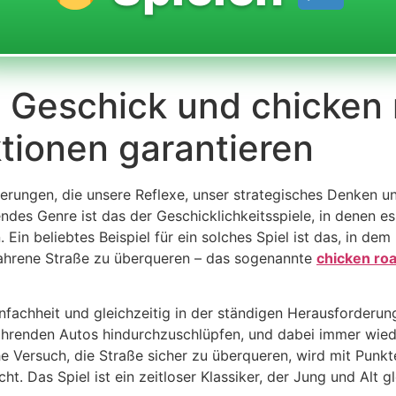
 Geschick und chicken 
ktionen garantieren
derungen, die unsere Reflexe, unser strategisches Denken u
des Genre ist das der Geschicklichkeitsspiele, in denen e
 Ein beliebtes Beispiel für ein solches Spiel ist das, in de
efahrene Straße zu überqueren – das sogenannte
chicken ro
Einfachheit und gleichzeitig in der ständigen Herausforderun
renden Autos hindurchzuschlüpfen, und dabei immer wiede
he Versuch, die Straße sicher zu überqueren, wird mit Punk
ht. Das Spiel ist ein zeitloser Klassiker, der Jung und Alt 