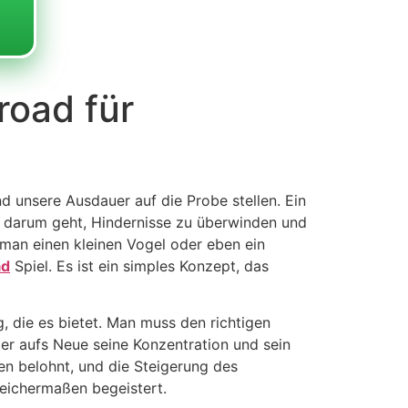
road für
nd unsere Ausdauer auf die Probe stellen. Ein
s darum geht, Hindernisse zu überwinden und
m man einen kleinen Vogel oder eben ein
ad
Spiel. Es ist ein simples Konzept, das
g, die es bietet. Man muss den richtigen
r aufs Neue seine Konzentration und sein
ten belohnt, und die Steigerung des
gleichermaßen begeistert.