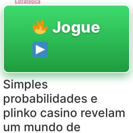
Estratégica
Jogue
Simples
probabilidades e
plinko casino revelam
um mundo de