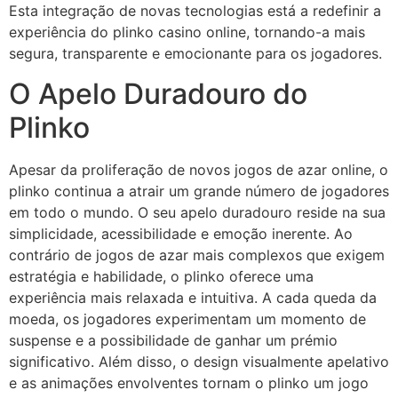
Esta integração de novas tecnologias está a redefinir a
experiência do plinko casino online, tornando-a mais
segura, transparente e emocionante para os jogadores.
O Apelo Duradouro do
Plinko
Apesar da proliferação de novos jogos de azar online, o
plinko continua a atrair um grande número de jogadores
em todo o mundo. O seu apelo duradouro reside na sua
simplicidade, acessibilidade e emoção inerente. Ao
contrário de jogos de azar mais complexos que exigem
estratégia e habilidade, o plinko oferece uma
experiência mais relaxada e intuitiva. A cada queda da
moeda, os jogadores experimentam um momento de
suspense e a possibilidade de ganhar um prémio
significativo. Além disso, o design visualmente apelativo
e as animações envolventes tornam o plinko um jogo