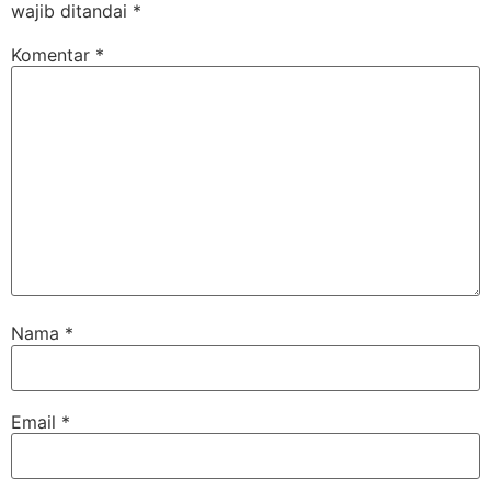
wajib ditandai
*
Komentar
*
Nama
*
Email
*