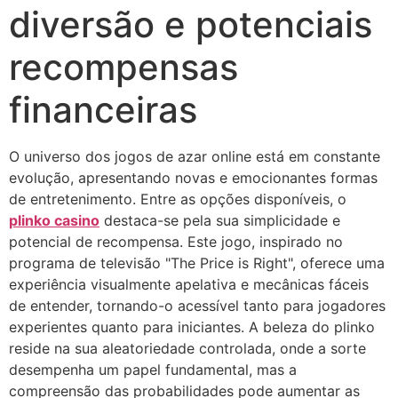
diversão e potenciais
recompensas
financeiras
O universo dos jogos de azar online está em constante
evolução, apresentando novas e emocionantes formas
de entretenimento. Entre as opções disponíveis, o
plinko casino
destaca-se pela sua simplicidade e
potencial de recompensa. Este jogo, inspirado no
programa de televisão "The Price is Right", oferece uma
experiência visualmente apelativa e mecânicas fáceis
de entender, tornando-o acessível tanto para jogadores
experientes quanto para iniciantes. A beleza do plinko
reside na sua aleatoriedade controlada, onde a sorte
desempenha um papel fundamental, mas a
compreensão das probabilidades pode aumentar as