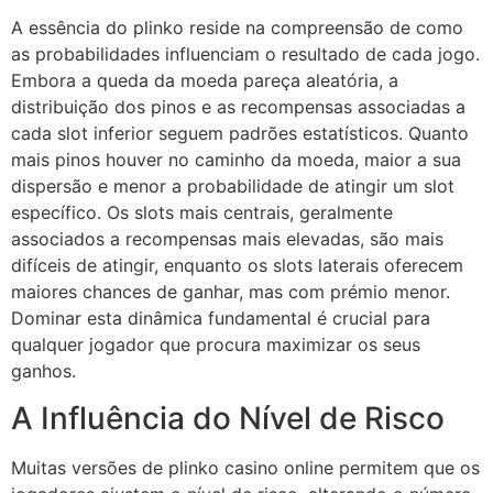
A essência do plinko reside na compreensão de como
as probabilidades influenciam o resultado de cada jogo.
Embora a queda da moeda pareça aleatória, a
distribuição dos pinos e as recompensas associadas a
cada slot inferior seguem padrões estatísticos. Quanto
mais pinos houver no caminho da moeda, maior a sua
dispersão e menor a probabilidade de atingir um slot
específico. Os slots mais centrais, geralmente
associados a recompensas mais elevadas, são mais
difíceis de atingir, enquanto os slots laterais oferecem
maiores chances de ganhar, mas com prémio menor.
Dominar esta dinâmica fundamental é crucial para
qualquer jogador que procura maximizar os seus
ganhos.
A Influência do Nível de Risco
Muitas versões de plinko casino online permitem que os