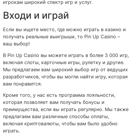
игрокам широкий спектр игр и услуг.
Входи и играй
Если вы ищете место, где можно играть в казино и
получать реальные выигрыши, то Pin Up Casino –
ваш выбор!
В Pin Up Casino вы можете играть в более 3 000 игр,
включая слоты, карточные игры, рулетку и другие.
Мы предлагаем вам широкий выбор игр от ведущих
разработчиков, чтобы вы могли найти игру, которая
вам понравится.
Кроме того, у нас есть программа лояльности,
которая позволяет вам получать бонусы и
преимущества, если вы играть регулярно. Мы также
предлагаем вам различные способы оплаты,
включая криптовалюты, чтобы вам было удобно
играть.