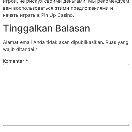
игрой, не рискуя своими деньгами. Мы рекомендуем
вам воспользоваться этими предложениями и
начать играть в Pin Up Casino.
Tinggalkan Balasan
Alamat email Anda tidak akan dipublikasikan.
Ruas yang
wajib ditandai
*
Komentar
*