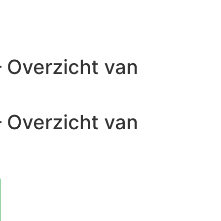
– Overzicht van
– Overzicht van