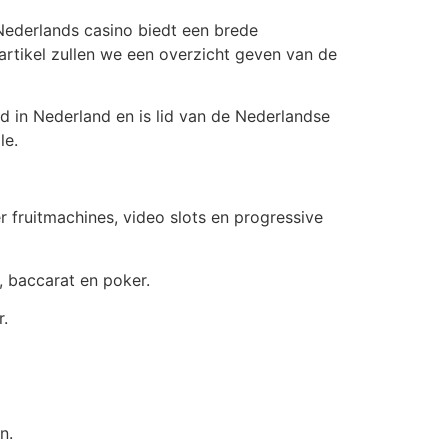
ederlands casino biedt een brede
 artikel zullen we een overzicht geven van de
d in Nederland en is lid van de Nederlandse
le.
 fruitmachines, video slots en progressive
, baccarat en poker.
r.
n.