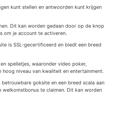
gen kunt stellen en antwoorden kunt krijgen
laimen. Dit kan worden gedaan door op de knop
es om je account te activeren.
site is SSL-gecertificeerd en biedt een breed
n spelletjes, waaronder video poker,
n hoog niveau van kwaliteit en entertainment.
n betrouwbare goksite en een breed scala aan
n je welkomstbonus te claimen. Dit kan worden