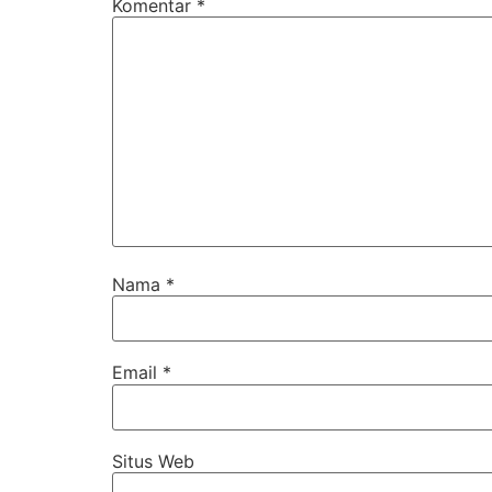
Komentar
*
Nama
*
Email
*
Situs Web