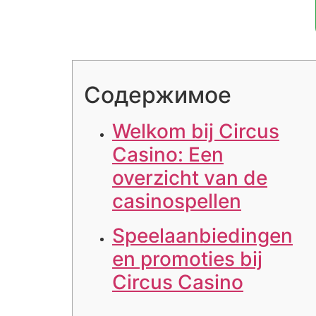
Содержимое
Welkom bij Circus
Casino: Een
overzicht van de
casinospellen
Speelaanbiedingen
en promoties bij
Circus Casino