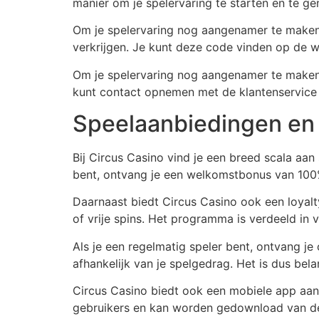
manier om je spelervaring te starten en te ge
Om je spelervaring nog aangenamer te maken,
verkrijgen. Je kunt deze code vinden op de w
Om je spelervaring nog aangenamer te maken,
kunt contact opnemen met de klantenservice vi
Speelaanbiedingen en 
Bij Circus Casino vind je een breed scala aan
bent, ontvang je een welkomstbonus van 100%
Daarnaast biedt Circus Casino ook een loyalt
of vrije spins. Het programma is verdeeld in
Als je een regelmatig speler bent, ontvang je
afhankelijk van je spelgedrag. Het is dus bel
Circus Casino biedt ook een mobiele app aan,
gebruikers en kan worden gedownload van de