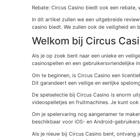
Rebate: Circus Casino biedt ook een rebate, 
In dit artikel zullen we een uitgebreide revi
casino biedt. We zullen ook de veiligheid en
Welkom bij Circus Casi
Als je op zoek bent naar een unieke en veilig
casinospellen en een gebruikersvriendelijke i
Om te beginnen, is Circus Casino een licenti
Dit garandeert een veilige en eerlijke spelomg
De spelselectie bij Circus Casino is enorm ui
videospelletjes en fruitmachines. Je kunt ook
Om je spelervaring nog aangenamer te maken,
beschikbaar voor iOS- en Android-gebruikers 
Als je nieuw bij Circus Casino bent, ontvang