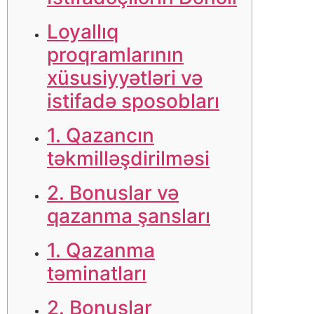
Loyallıq
proqramlarının
xüsusiyyətləri və
istifadə sposobları
1. Qazancın
təkmilləşdirilməsi
2. Bonuslar və
qazanma şansları
1. Qazanma
təminatları
2. Bonuslar