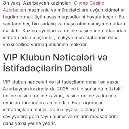
Ən yaxşı Azərbaycan kazinoları,
Olymp Casino
Azerbaijan
məzmunlu və müraciətçilərə uyğun xidmətlər
təqdim etmək üçün əsas məqsədlərini həyata keçirir. Bu
saytların heç biri sadalıq və məşq olunmamış xidmətlərə
malikdir. Kazino oyunları və online casino xidmətlərindən
istifadə edən müştərilər, maliyyə müraciətlərinin daha
yaxşı həllinə varmaq imkanına malikdir.
VIP Klubun Nəticələri və
İstifadəçilərin Dənəli
VIP klubun nəticələri və istifadəçilərin dənəli ən yaxşı
Azərbaycan kazinolarda 2025-cü ilin sonunda müxtəlif
online casino, online kazino, casino online və kazino
oyunları tərəfindən təmin edilir. Bu programlar,
istifadəçilərin mənzili və maliyyəsi ilə əlaqədar
səviyyələrə görə təyin olunur və onların məqsədlərini
daha yaxşı yerinə yetirir.