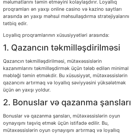
məlumatlarını təmin etməyini kolaylaşdırır. Loyallıq
proqramları ən yaxşı online casino və kazino saytları
arasında ən yaxşı məhsul məhsullaşdırma stratejiyalarını
tətbiq edir.
Loyallıq proqramlarının xüsusiyyətləri arasında:
1. Qazancın təkmilləşdirilməsi
Qazancın təkmilləşdirilməsi, mütəxəssislərin
kazanımlarını təkmilləşdirmək üçün tələb edilən minimal
məbləği təmin etməkdir. Bu xüsusiyyət, mütəxəssislərin
qazancını artırmaq və loyallıq səviyyəsini yüksələtmək
üçün ən yaxşı yoldur.
2. Bonuslar və qazanma şansları
Bonuslar və qazanma şansları, mütəxəssislərin oyun
oynayışını təşviq etmək üçün istifadə edilir. Bu,
mütəxəssislərin oyun oynayışını artırmaq və loyallıq