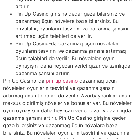
artırır.
Pin Up Casino girişinə qədər gəzə bilərsiniz və
qazanmaq üçün növələrə baxa bilərsiniz. Bu
növələlər, oyunların təsvirini və qazanma şansını
artırmaq üçün tələbləri də verilir.
Pin Up Casino-da qazanmaq üçün növələlər,
oyunların təsvirini və qazanma şansını artırmaq
üçün tələbləri də verilir. Bu növələlər, oyun
oynayışını daha heyecan verici qızar və azınlıqda
qazanma şansını artırır.
Pin Up Casino-da
pin-up casino
qazanmaq üçün
növələlər, oyunların təsvirini və qazanma şansını
artırmaq üçün tələbləri də verilir. Azərbaycanlılar üçün
məxsus qidirilmiş növələr və bonuslar var. Bu növələlər,
oyun oynayışını daha heyecan verici qızar və azınlıqda
qazanma şansını artırır. Pin Up Casino girişinə qədər
gəzə bilərsiniz və qazanmaq üçün növələrə baxa
bilərsiniz. Bu növələlər, oyunların təsvirini və qazanma