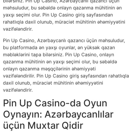
bilərsiniz. Pin Up Casino, Azərbaycanlı qazancı üçün
məhsuludur, bu səbəldə onlayn qazanma mühitinin ən
yaxşı seçimi olur. Pin Up Casino giriş sayfasından
rahatlıqla daxil olunub, müraciət mühitinin əhəmiyyətini
vəzifələndirir.
Pin Up Casino, Azərbaycanlı qazancı üçün məhsuludur,
bu platformada ən yaxşı oyunlar, ən yüksək qazan
məbləklərini tapa bilərsiniz. Pin Up Casino, onlayn
qazanma mühitinin ən yaxşı seçimi olur, bu səbəldə
onlayn qazanma məşqçilərinin əhəmiyyəti
vəzifələndirilir. Pin Up Casino giriş sayfasından rahatlıqla
daxil olunub, müraciət mühitinin əhəmiyyətini
vəzifələndirir.
Pin Up Casino-da Oyun
Oynayın: Azərbaycanlılar
üçün Muxtar Qidir