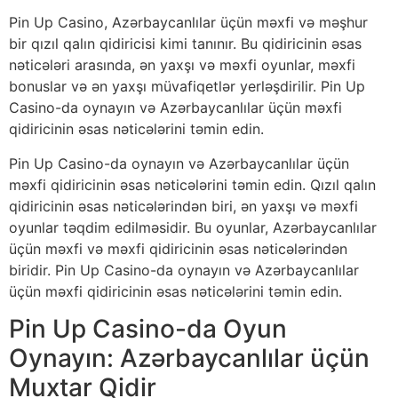
Pin Up Casino, Azərbaycanlılar üçün məxfi və məşhur
bir qızıl qalın qidiricisi kimi tanınır. Bu qidiricinin əsas
nəticələri arasında, ən yaxşı və məxfi oyunlar, məxfi
bonuslar və ən yaxşı müvafiqetlər yerləşdirilir. Pin Up
Casino-da oynayın və Azərbaycanlılar üçün məxfi
qidiricinin əsas nəticələrini təmin edin.
Pin Up Casino-da oynayın və Azərbaycanlılar üçün
məxfi qidiricinin əsas nəticələrini təmin edin. Qızıl qalın
qidiricinin əsas nəticələrindən biri, ən yaxşı və məxfi
oyunlar təqdim edilməsidir. Bu oyunlar, Azərbaycanlılar
üçün məxfi və məxfi qidiricinin əsas nəticələrindən
biridir. Pin Up Casino-da oynayın və Azərbaycanlılar
üçün məxfi qidiricinin əsas nəticələrini təmin edin.
Pin Up Casino-da Oyun
Oynayın: Azərbaycanlılar üçün
Muxtar Qidir