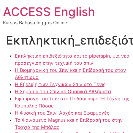
ACCESS English
Kursus Bahasa Inggris Online
Εκπληκτική_επιδεξιότ
Εκπληκτική επιδεξιότητα και το piperspin, μια νέα
προσέγγιση στην τεχνική του σπιν
Η Βιομηχανική του Σπιν και η Επίδρασή του στον
Αθλητισμό
Η Εξέλιξη των Τεχνικών Σπιν στο Τένις
Η Σημασία του Σπιν σε Ομαδικά Αθλήματα
Εφαρμογή του Σπιν στο Ποδόσφαιρο: Η Τέχνη της
Κάμπυλης Πάσας
Η Φυσική του Σπιν: Αρχές και Εφαρμογές
Το Φαινόμενο Magnus και η Επίδρασή του στην
Τροχιά της Μπάλας