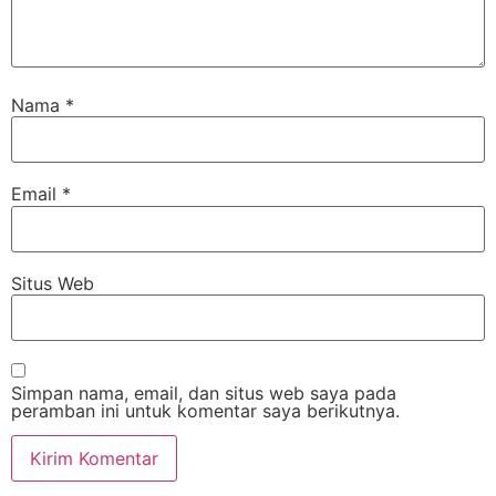
Nama
*
Email
*
Situs Web
Simpan nama, email, dan situs web saya pada
peramban ini untuk komentar saya berikutnya.