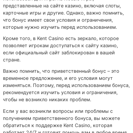
представленные на сайте казино, включая слоты,
карточные игры и другие. Однако, важно помнить,
что бонус имеет свои условия и ограничения,
которые нужно изучить перед использованием.
Кроме того, в Kent Casino есть зеркало, которое
позволяет игрокам доступаться к сайту казино,
если официальный сайт заблокирован в вашей
стране.
Важно помнить, что приветственный бонус – это
временное предложение, и его условия могут
изменяться. Поэтому, перед использованием бонуса,
рекомендуется изучить условия и ограничения,
чтобы не возникло никаких проблем.
Если у вас возникли вопросы или проблемы с
получением приветственного бонуса, вы можете
обратиться к поддержке Kent Casino, которая
работает 24/7 и готовит помочь вам в любое время.