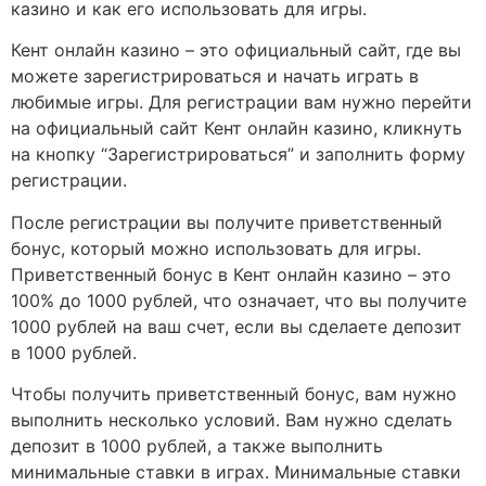
казино и как его использовать для игры.
Кент онлайн казино – это официальный сайт, где вы
можете зарегистрироваться и начать играть в
любимые игры. Для регистрации вам нужно перейти
на официальный сайт Кент онлайн казино, кликнуть
на кнопку “Зарегистрироваться” и заполнить форму
регистрации.
После регистрации вы получите приветственный
бонус, который можно использовать для игры.
Приветственный бонус в Кент онлайн казино – это
100% до 1000 рублей, что означает, что вы получите
1000 рублей на ваш счет, если вы сделаете депозит
в 1000 рублей.
Чтобы получить приветственный бонус, вам нужно
выполнить несколько условий. Вам нужно сделать
депозит в 1000 рублей, а также выполнить
минимальные ставки в играх. Минимальные ставки