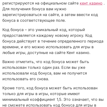
регистрируются на официальном сайте
кент казино
.
Для получения бонуса вам нужно
зарегистрироваться на сайте, а затем ввести код
бонуса в соответствующее поле.
Код бонуса – это уникальный код, который
предоставляется каждому новому игроку. Код
бонуса действует в течение определенного периода
времени, и его можно использовать для игры в
любые игры, доступные на сайте Кент казино.
Важно отметить, что код бонуса может быть
использован только один раз. Если вы уже
использовали код бонуса, вам не получится
использовать его снова.
Кроме того, код бонуса может быть использован
только для игры в игры, которые имеют
минимальный коэффициент 1,5. Это означает, что вы
не сможете использовать код бонуса для игры в