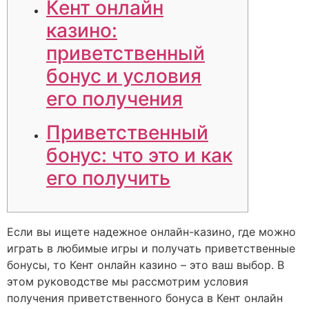
Кент онлайн
казино:
приветственный
бонус и условия
его получения
Приветственный
бонус: что это и как
его получить
Если вы ищете надежное онлайн-казино, где можно
играть в любимые игры и получать приветственные
бонусы, то Кент онлайн казино – это ваш выбор. В
этом руководстве мы рассмотрим условия
получения приветственного бонуса в Кент онлайн