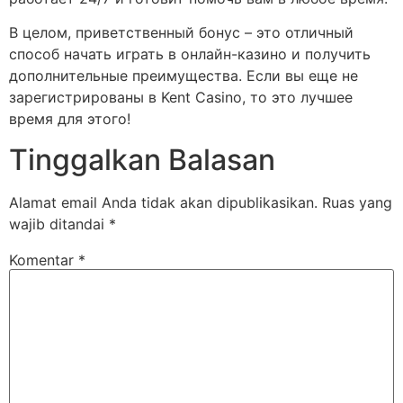
В целом, приветственный бонус – это отличный
способ начать играть в онлайн-казино и получить
дополнительные преимущества. Если вы еще не
зарегистрированы в Kent Casino, то это лучшее
время для этого!
Tinggalkan Balasan
Alamat email Anda tidak akan dipublikasikan.
Ruas yang
wajib ditandai
*
Komentar
*