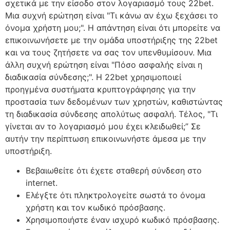
σχετικά με την είσοδο στον λογαριασμό τους 22bet.
Μια συχνή ερώτηση είναι "Τι κάνω αν έχω ξεχάσει το
όνομα χρήστη μου;". Η απάντηση είναι ότι μπορείτε να
επικοινωνήσετε με την ομάδα υποστήριξης της 22bet
και να τους ζητήσετε να σας τον υπενθυμίσουν. Μια
άλλη συχνή ερώτηση είναι "Πόσο ασφαλής είναι η
διαδικασία σύνδεσης;". Η 22bet χρησιμοποιεί
προηγμένα συστήματα κρυπτογράφησης για την
προστασία των δεδομένων των χρηστών, καθιστώντας
τη διαδικασία σύνδεσης απολύτως ασφαλή. Τέλος, "Τι
γίνεται αν το λογαριασμό μου έχει κλειδωθεί;” Σε
αυτήν την περίπτωση επικοινωνήστε άμεσα με την
υποστήριξη.
Βεβαιωθείτε ότι έχετε σταθερή σύνδεση στο
internet.
Ελέγξτε ότι πληκτρολογείτε σωστά το όνομα
χρήστη και τον κωδικό πρόσβασης.
Χρησιμοποιήστε έναν ισχυρό κωδικό πρόσβασης.