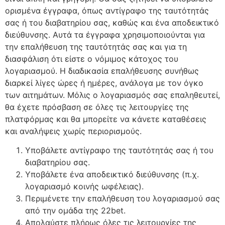
ορισμένα έγγραφα, όπως αντίγραφο της ταυτότητάς
σας ή του διαβατηρίου σας, καθώς και ένα αποδεικτικό
διεύθυνσης. Αυτά τα έγγραφα χρησιμοποιούνται για
την επαλήθευση της ταυτότητάς σας και για τη
διασφάλιση ότι είστε ο νόμιμος κάτοχος του
λογαριασμού. Η διαδικασία επαλήθευσης συνήθως
διαρκεί λίγες ώρες ή ημέρες, ανάλογα με τον όγκο
των αιτημάτων. Μόλις ο λογαριασμός σας επαληθευτεί,
θα έχετε πρόσβαση σε όλες τις λειτουργίες της
πλατφόρμας και θα μπορείτε να κάνετε καταθέσεις
και αναλήψεις χωρίς περιορισμούς.
Υποβάλετε αντίγραφο της ταυτότητάς σας ή του
διαβατηρίου σας.
Υποβάλετε ένα αποδεικτικό διεύθυνσης (π.χ.
λογαριασμό κοινής ωφέλειας).
Περιμένετε την επαλήθευση του λογαριασμού σας
από την ομάδα της 22bet.
Απολαύστε πλήρως όλες τις λειτουργίες της