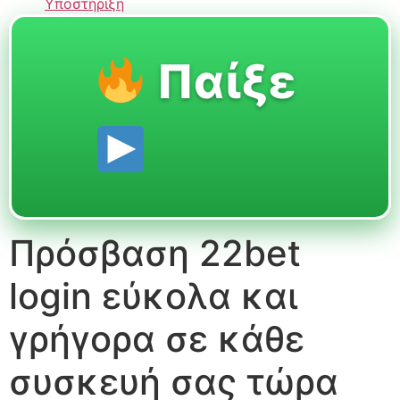
Υποστήριξη
Παίξε
Πρόσβαση 22bet
login εύκολα και
γρήγορα σε κάθε
συσκευή σας τώρα