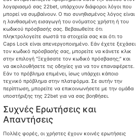
λογαριασμό σας 22bet, υπάρχουν διάφοροι λόγοι που
μπορεί να συμβαίνουν. Ο πιο συνηθισμένος λόγος είναι
η λανθασμένη εισαγωγή του ονόματος χρήστη ή του
κωδικού πρόσβασής σας. Βεβαιωθείτε ότι
πληκτρολογείτε σωστά τα στοιχεία σας και ότι το
Caps Lock είναι απενεργοποιημένο. Εάν έχετε ξεχάσει
τον κωδικό πρόσβασής σας, μπορείτε να κάνετε κλικ
στην επιλογή "Ξεχάσατε τον κωδικό πρόσβασης;" και
να ακολουθήσετε τις οδηγίες για να τον επαναφέρετε.
Εάν το πρόβλημα επιμένει, ίσως υπάρχει κάποιο
τεχνικό πρόβλημα στην πλατφόρμα. Σε αυτήν την
περίπτωση, μπορείτε να επικοινωνήσετε με την ομάδα
υποστήριξης της 22bet για να σας βοηθήσει.
Συχνές Ερωτήσεις και
Απαντήσεις
Πολλές φορές, οι χρήστες έχουν κοινές ερωτήσεις