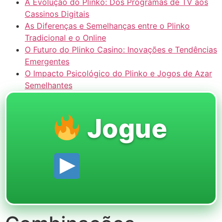
A Evolução do Plinko: Dos Programas de TV aos
Cassinos Digitais
As Diferenças e Semelhanças entre o Plinko
Tradicional e o Online
O Futuro do Plinko Casino: Inovações e Tendências
Emergentes
O Impacto Psicológico do Plinko e Jogos de Azar
Semelhantes
Jogue