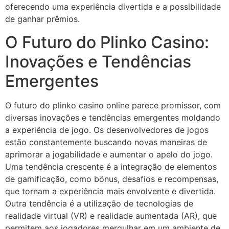
oferecendo uma experiência divertida e a possibilidade
de ganhar prêmios.
O Futuro do Plinko Casino:
Inovações e Tendências
Emergentes
O futuro do plinko casino online parece promissor, com
diversas inovações e tendências emergentes moldando
a experiência de jogo. Os desenvolvedores de jogos
estão constantemente buscando novas maneiras de
aprimorar a jogabilidade e aumentar o apelo do jogo.
Uma tendência crescente é a integração de elementos
de gamificação, como bônus, desafios e recompensas,
que tornam a experiência mais envolvente e divertida.
Outra tendência é a utilização de tecnologias de
realidade virtual (VR) e realidade aumentada (AR), que
permitem aos jogadores mergulhar em um ambiente de