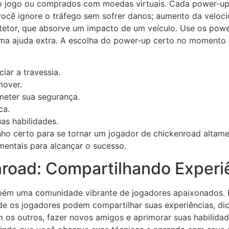
o jogo ou comprados com moedas virtuais. Cada power-up
 você ignore o tráfego sem sofrer danos; aumento da veloc
tetor, que absorve um impacto de um veículo. Use os powe
ma ajuda extra. A escolha do power-up certo no momento c
iar a travessia.
mover.
eter sua segurança.
ca.
as habilidades.
ho certo para se tornar um jogador de chickenroad altame
entais para alcançar o sucesso.
oad: Compartilhando Experiê
ém uma comunidade vibrante de jogadores apaixonados. Ex
de os jogadores podem compartilhar suas experiências, dic
os outros, fazer novos amigos e aprimorar suas habilidad