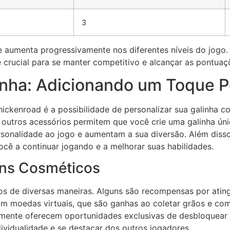
3
 aumenta progressivamente nos diferentes níveis do jogo. 
 crucial para se manter competitivo e alcançar as pontuaçõ
inha: Adicionando um Toque P
hickenroad é a possibilidade de personalizar sua galinha 
 outros acessórios permitem que você crie uma galinha únic
rsonalidade ao jogo e aumentam a sua diversão. Além diss
cê a continuar jogando e a melhorar suas habilidades.
ns Cosméticos
s de diversas maneiras. Alguns são recompensas por ating
 moedas virtuais, que são ganhas ao coletar grãos e comp
temente oferecem oportunidades exclusivas de desbloquear 
ividualidade e se destacar dos outros jogadores.