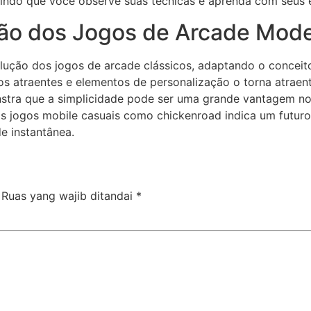
indo que você observe suas técnicas e aprenda com seus e
ção dos Jogos de Arcade Mod
ução dos jogos de arcade clássicos, adaptando o conceito s
os atraentes e elementos de personalização o torna atraent
nstra que a simplicidade pode ser uma grande vantagem n
s jogos mobile casuais como chickenroad indica um futur
de instantânea.
Ruas yang wajib ditandai
*