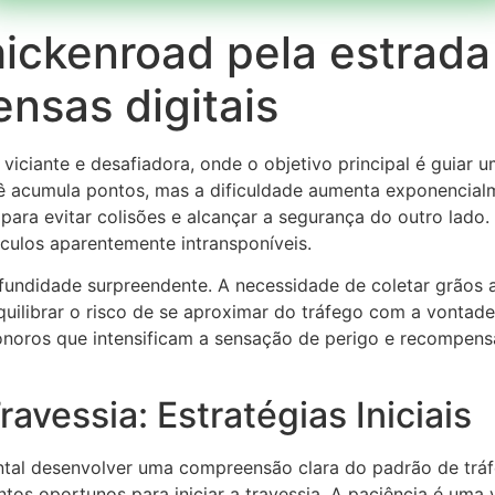
hickenroad pela estrada
nsas digitais
viciante e desafiadora, onde o objetivo principal é guiar
ê acumula pontos, mas a dificuldade aumenta exponencialm
s para evitar colisões e alcançar a segurança do outro lado
culos aparentemente intransponíveis.
fundidade surpreendente. A necessidade de coletar grãos
equilibrar o risco de se aproximar do tráfego com a vonta
onoros que intensificam a sensação de perigo e recompensa
avessia: Estratégias Iniciais
ntal desenvolver uma compreensão clara do padrão de tráf
tos oportunos para iniciar a travessia. A paciência é uma v