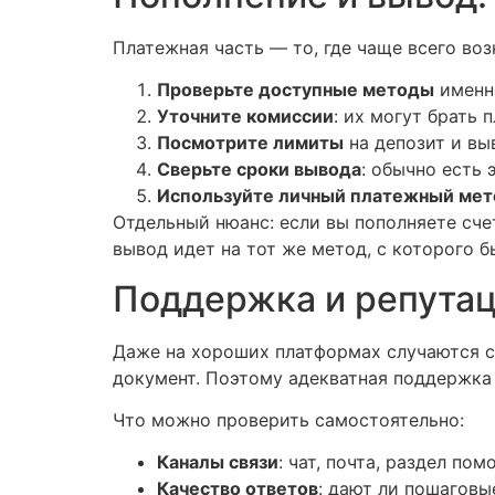
Платежная часть — то, где чаще всего во
Проверьте доступные методы
именно
Уточните комиссии
: их могут брать 
Посмотрите лимиты
на депозит и вы
Сверьте сроки вывода
: обычно есть 
Используйте личный платежный мет
Отдельный нюанс: если вы пополняете сче
вывод идет на тот же метод, с которого б
Поддержка и репутац
Даже на хороших платформах случаются си
документ. Поэтому адекватная поддержка
Что можно проверить самостоятельно:
Каналы связи
: чат, почта, раздел пом
Качество ответов
: дают ли пошаговы