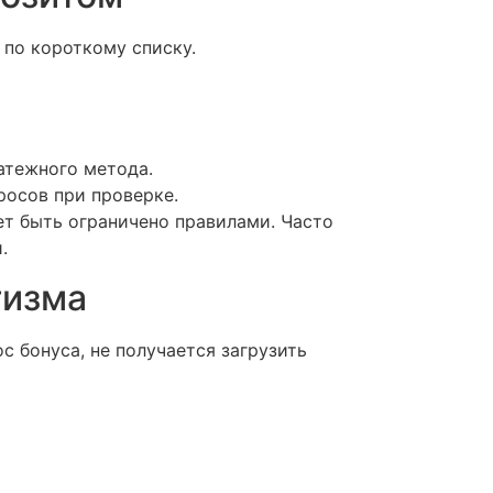
 по короткому списку.
латежного метода.
росов при проверке.
ет быть ограничено правилами. Часто
.
тизма
с бонуса, не получается загрузить