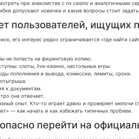
мотреть при знакомстве с nv casino и аналогичными с
шибки допускают новички и какие вопросы стоит задать
ет пользователей, ищущих n
оиск, его интерес редко ограничивается «где найти са
обы не попасть на фишинговую копию.
тупны: слоты, live-казино, настольные игры.
тоды пополнения и вывода, комиссии, лимиты, сроки.
 отыгрыша.
я к документам.
тро она отвечает.
азный опыт. Кто-то играет давно и проверяет мелочи (
ет» — как начать и как избежать типичных проблем.
зопасно перейти на официал