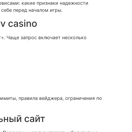
ервисами: какие признаки надежности
 себе перед началом игры.
v casino
йт». Чаще запрос включает несколько
лимиты, правила вейджера, ограничения по
ьный сайт