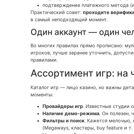
подтверждение платежного метода (и
Практический совет:
проходите верифика
в самый неподходящий момент.
Один аккаунт — один че
Во многих правилах прямо прописано: мул
игроков, лучше заранее уточнить, допусти
правилами.
Ассортимент игр: на 
Каталог игр — лицо казино, но важны дет
моменты:
Провайдеры игр
. Известные студии 
Наличие демо-режима
. Он полезен,
Фильтры и поиск
. Кажется мелочью, 
(Megaways, кластеры, buy feature и т. п