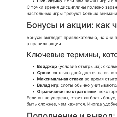
Live-казино
. Если вам важны игры с 
С точки зрения дисциплины полезно заране
настольные игры требуют больше внимани
Бонусы и акции: как 
Бонусы выглядят привлекательно, но они п
а правила акции.
Ключевые термины, кот
Вейджер
(условие отыгрыша): скольк
Сроки
: сколько дней дается на выпо
Максимальная ставка
во время отыгр
Вклад игр
: слоты обычно учитываютс
Ограничения по стратегиям
: некото
Если вы не уверены, стоит ли брать бонус,
быть сложнее, чем кажется. Иногда удобне
Пополнение и вывод: