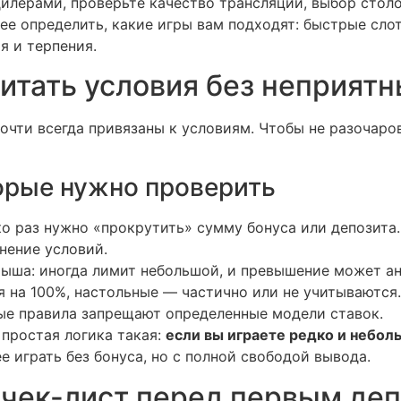
дилерами, проверьте качество трансляции, выбор столо
е определить, какие игры вам подходят: быстрые слот
я и терпения.
читать условия без неприят
очти всегда привязаны к условиям. Чтобы не разочаро
орые нужно проверить
о раз нужно «прокрутить» сумму бонуса или депозита.
лнение условий.
ыша: иногда лимит небольшой, и превышение может ан
я на 100%, настольные — частично или не учитываются.
рые правила запрещают определенные модели ставок.
 простая логика такая:
если вы играете редко и небо
е играть без бонуса, но с полной свободой вывода.
 чек-лист перед первым де