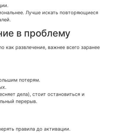
ции.
циональнее. Лучше искать повторяющиеся
алей.
ние в проблему
o как развлечение, важнее всего заранее
большим потерям.
ых.
есняет дела), стоит остановиться и
ельный перерыв.
верять правила до активации.