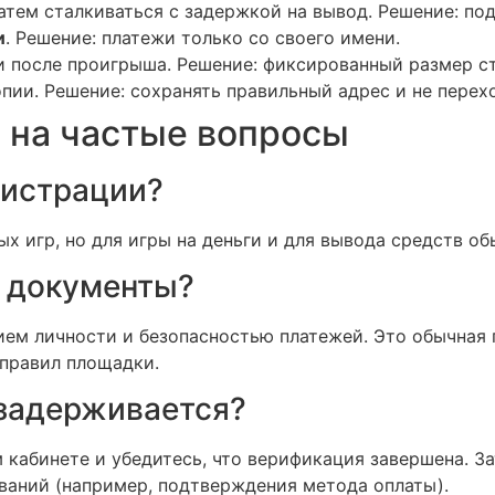
 затем сталкиваться с задержкой на вывод. Решение: по
и
. Решение: платежи только со своего имени.
 после проигрыша. Решение: фиксированный размер ст
опии. Решение: сохранять правильный адрес и не пере
ы на частые вопросы
гистрации?
х игр, но для игры на деньги и для вывода средств об
ь документы?
ием личности и безопасностью платежей. Это обычная
правил площадки.
 задерживается?
м кабинете и убедитесь, что верификация завершена. З
ваний (например, подтверждения метода оплаты).