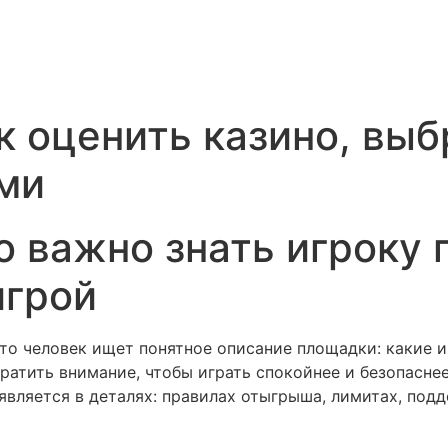
как оценить казино, вы
ми
что важно знать игроку
игрой
 что человек ищет понятное описание площадки: какие 
ратить внимание, чтобы играть спокойнее и безопаснее
оявляется в деталях: правилах отыгрыша, лимитах, под