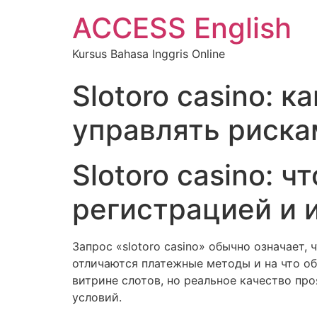
ACCESS English
Kursus Bahasa Inggris Online
Slotoro casino: 
управлять риска
Slotoro casino: 
регистрацией и 
Запрос «slotoro casino» обычно означает,
отличаются платежные методы и на что об
витрине слотов, но реальное качество пр
условий.