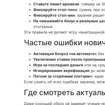
Ставьте лимит времени
: таймер на 
Фиксируйте стоп‑лосс
: сумма, при 
Фиксируйте стоп‑вин
: заранее решит
Не смешивайте бонус и реальные це
отыгрыша.
Эти правила не делают игру «выигрышной
Частые ошибки новичк
Активация бонуса «на автомате»
без
Увеличение ставки после проигрыша
Игра на последние деньги
или на сре
Игнорирование верификации
до моме
Погоня за «горячими слотами»
: идеи
Если узнать об этих ошибках заранее, мо
Где смотреть актуаль
Даже хороший обзор не заменит чтение пр