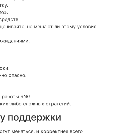
тку.
ло».
средств.
ценивайте, не мешают ли этому условия
 ожиданиями.
оки.
нно опасно.
 работы RNG.
аких-либо сложных стратегий.
 у поддержки
гут меняться, и корректнее всего