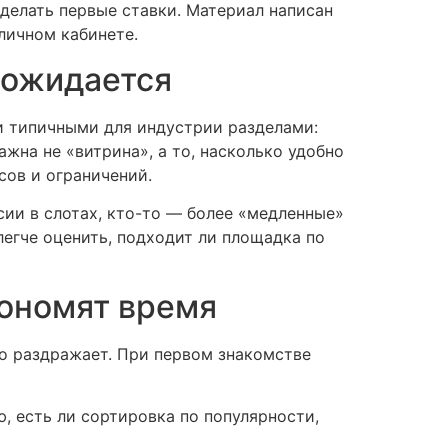
 делать первые ставки. Материал написан
 личном кабинете.
м ожидается
 и типичными для индустрии разделами:
жна не «витрина», а то, насколько удобно
сов и ограничений.
ии в слотах, кто-то — более «медленные»
легче оценить, подходит ли площадка по
кономят время
ро раздражает. При первом знакомстве
, есть ли сортировка по популярности,