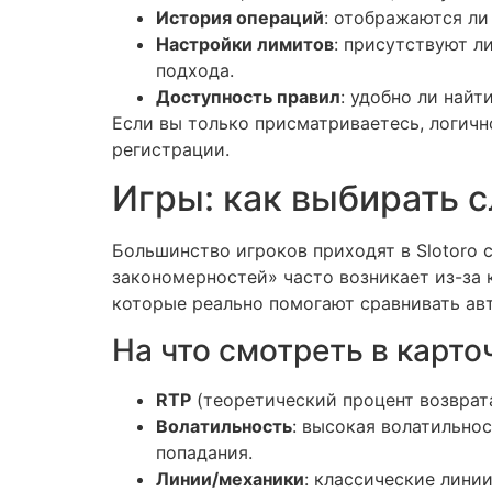
История операций
: отображаются ли
Настройки лимитов
: присутствуют л
подхода.
Доступность правил
: удобно ли найт
Если вы только присматриваетесь, логичн
регистрации.
Игры: как выбирать с
Большинство игроков приходят в Slotoro c
закономерностей» часто возникает из-за 
которые реально помогают сравнивать ав
На что смотреть в карто
RTP
(теоретический процент возврата
Волатильность
: высокая волатильно
попадания.
Линии/механики
: классические лини