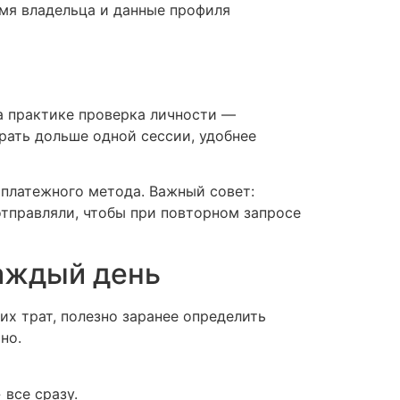
мя владельца и данные профиля
а практике проверка личности —
рать дольше одной сессии, удобнее
платежного метода. Важный совет:
 отправляли, чтобы при повторном запросе
каждый день
их трат, полезно заранее определить
но.
 все сразу.