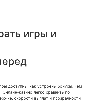
брать игры и
 перед
игры доступны, как устроены бонусы, чем
. Онлайн-казино легко сравнить по
держке, скорости выплат и прозрачности