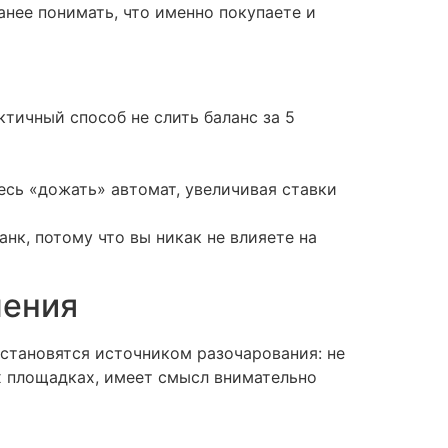
ранее понимать, что именно покупаете и
ктичный способ не слить баланс за 5
есь «дожать» автомат, увеличивая ставки
нк, потому что вы никак не влияете на
чения
 становятся источником разочарования: не
гих площадках, имеет смысл внимательно