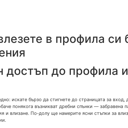
 влезете в профила си 
ения
ен достъп до профила 
едно: искате бързо да стигнете до страницата за вход,
обаче понякога възникват дребни спънки — забравена п
я и влизане. По-долу ще намерите ясни стъпки за влиз
ии.