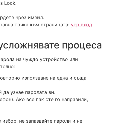
s Lock.
рдете чрез имейл.
правна точка към страницата:
yep вход
.
а усложнявате процеса
 парола на чуждо устройство или
телно:
овторно използване на една и съща
й да узнае паролата ви.
фон). Ако все пак сте го направили,
 избор, не запазвайте пароли и не