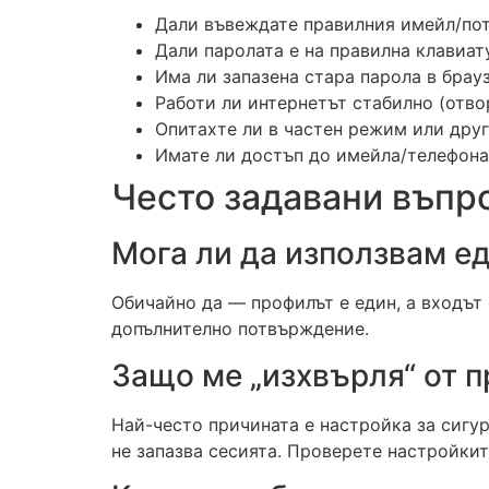
Дали въвеждате правилния имейл/пот
Дали паролата е на правилна клавиат
Има ли запазена стара парола в брау
Работи ли интернетът стабилно (отво
Опитахте ли в частен режим или друг
Имате ли достъп до имейла/телефона
Често задавани въпро
Мога ли да използвам ед
Обичайно да — профилът е един, а входът
допълнително потвърждение.
Защо ме „изхвърля“ от 
Най-често причината е настройка за сигу
не запазва сесията. Проверете настройкит