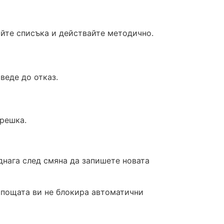
дайте списъка и действайте методично.
веде до отказ.
грешка.
днага след смяна да запишете новата
и пощата ви не блокира автоматични