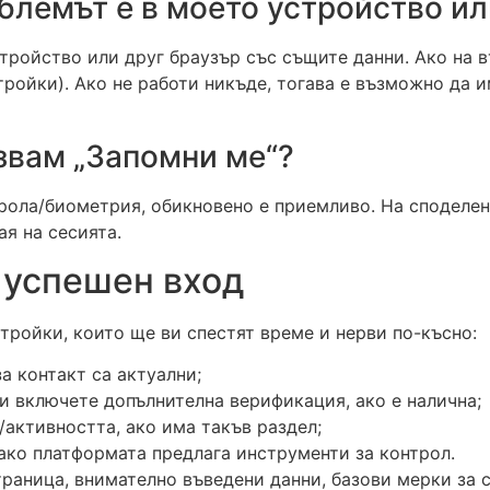
блемът е в моето устройство ил
стройство или друг браузър със същите данни. Ако на 
тройки). Ако не работи никъде, тогава е възможно да 
звам „Запомни ме“?
рола/биометрия, обикновено е приемливо. На споделен
ая на сесията.
 успешен вход
стройки, които ще ви спестят време и нерви по-късно:
а контакт са актуални;
и включете допълнителна верификация, ако е налична;
/активността, ако има такъв раздел;
ако платформата предлага инструменти за контрол.
раница, внимателно въведени данни, базови мерки за 