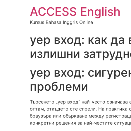
ACCESS English
Kursus Bahasa Inggris Online
yep вход: как да
излишни затрудн
yep вход: сигур
проблеми
Търсенето „yep вход“ най-често означава 
оттам, откъдето сте спрели. На практика 
браузъра или объркване между регистраци
конкретни решения за най-честите ситуац