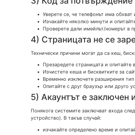
3) Код за потвърждение
Уверете се, че телефонът има обхват 
Изчакайте няколко минути и опитайте
Проверете дали имейлът/номерът в пр
4) Страницата не се зар
Технически причини могат да са кеш, бис
Презаредете страницата и опитайте 
Изчистете кеша и бисквитките за сай
Временно изключете разширения тип a
Опитайте с друг браузър или друго у
5) Акаунтът е заключен
Понякога системите заключват входа след
устройство). В такъв случай:
изчакайте определено време и опитай