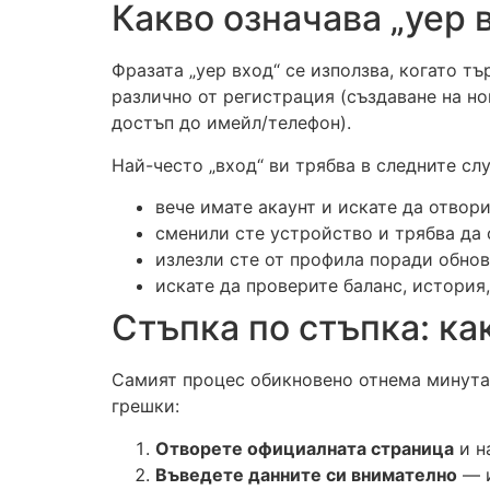
Какво означава „yep в
Фразата „yep вход“ се използва, когато т
различно от регистрация (създаване на но
достъп до имейл/телефон).
Най-често „вход“ ви трябва в следните слу
вече имате акаунт и искате да отвор
сменили сте устройство и трябва да 
излезли сте от профила поради обнов
искате да проверите баланс, история
Стъпка по стъпка: ка
Самият процес обикновено отнема минута, 
грешки:
Отворете официалната страница
и н
Въведете данните си внимателно
— и