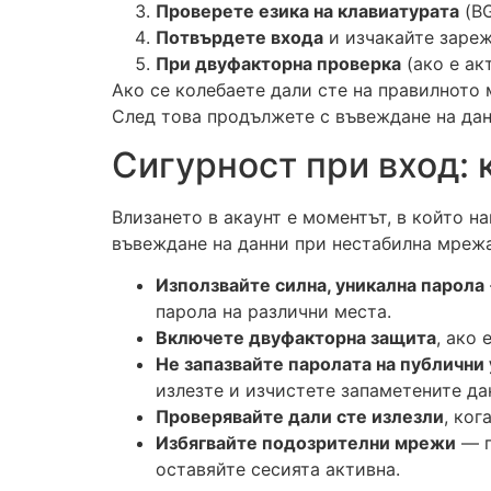
Проверете езика на клавиатурата
(BG
Потвърдете входа
и изчакайте зареж
При двуфакторна проверка
(ако е ак
Ако се колебаете дали сте на правилното
След това продължете с въвеждане на данн
Сигурност при вход: 
Влизането в акаунт е моментът, в който н
въвеждане на данни при нестабилна мрежа
Използвайте силна, уникална парола
парола на различни места.
Включете двуфакторна защита
, ако 
Не запазвайте паролата на публични
излезте и изчистете запаметените да
Проверявайте дали сте излезли
, ког
Избягвайте подозрителни мрежи
— п
оставяйте сесията активна.