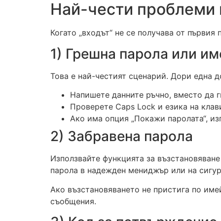
Най-чести проблеми п
Когато „входът“ не се получава от първия
1) Грешна парола или и
Това е най-честият сценарий. Дори една д
Напишете данните ръчно, вместо да ги
Проверете Caps Lock и езика на клав
Ако има опция „Покажи паролата“, изп
2) Забравена парола
Използвайте функцията за възстановяване 
парола в надежден мениджър или на сигурн
Ако възстановяването не пристига по име
съобщения.