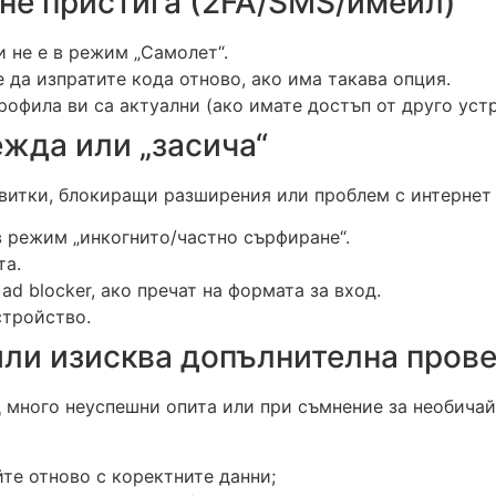
 не пристига (2FA/SMS/имейл)
и не е в режим „Самолет“.
 да изпратите кода отново, ако има такава опция.
офила ви са актуални (ако имате достъп от друго устр
ежда или „засича“
квитки, блокиращи разширения или проблем с интернет 
в режим „инкогнито/частно сърфиране“.
та.
d blocker, ако пречат на формата за вход.
стройство.
 или изисква допълнителна пров
 много неуспешни опита или при съмнение за необичай
те отново с коректните данни;