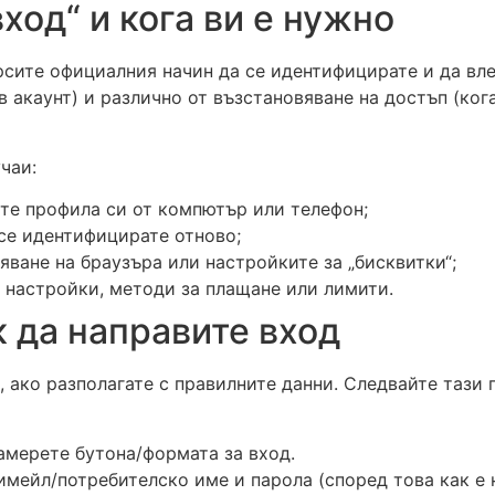
ход“ и кога ви е нужно
ърсите официалния начин да се идентифицирате и да вл
в акаунт) и различно от възстановяване на достъп (ког
чаи:
ите профила си от компютър или телефон;
се идентифицирате отново;
яване на браузъра или настройките за „бисквитки“;
, настройки, методи за плащане или лимити.
к да направите вход
ако разполагате с правилните данни. Следвайте тази п
амерете бутона/формата за вход.
мейл/потребителско име и парола (според това как е н