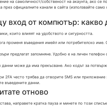
ние на самоличност/собственост на акаунта, ако се п
 през официалните канали в сайта (използвайте само 
у вход от компютър: какво 
ики, които влияят на удобството и сигурността.
кога променя въведения имейл или потребителско име.
зъри предлагат запомняне. Удобно е на личен телефон 
и данни може да има прекъсване. Ако кодът за потвърж
при 2FA често трябва да отворите SMS или приложение 
ите въведените данни.
итате отново
става, направете кратка пауза и минете по този списък