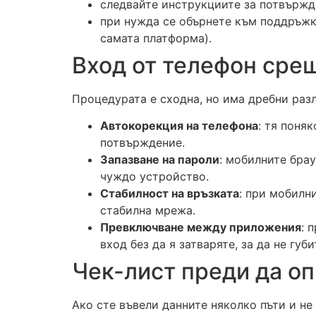
следвайте инструкциите за потвържде
при нужда се обърнете към поддръжка
самата платформа).
Вход от телефон срещ
Процедурата е сходна, но има дребни разл
Автокорекция на телефона
: тя поня
потвърждение.
Запазване на пароли
: мобилните брау
чуждо устройство.
Стабилност на връзката
: при мобилн
стабилна мрежа.
Превключване между приложения
: 
вход без да я затваряте, за да не губ
Чек-лист преди да оп
Ако сте въвели данните няколко пъти и не 