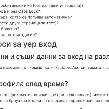
ребителско име (без излишни интервали)?
ура и без Caps Lock?
зъра, която се попълва автоматично?
рете друга страница за тест)?
 браузър?
 за потвърждение?
си за yep вход
ни и същи данни за вход на раз
 е възможен от компютър и телефон. Ако системата за
профила след време?
рност (автоматично излизане при неактивност), изчист
е на браузъра и дали не използвате приложения за поч