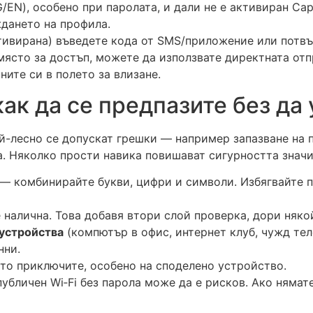
/EN), особено при паролата, и дали не е активиран Cap
дането на профила.
тивирана) въведете кода от SMS/приложение или потвъ
 място за достъп, можете да използвате директната от
ите си в полето за влизане.
как да се предпазите без д
ай-лесно се допускат грешки — например запазване на
. Няколко прости навика повишават сигурността значи
— комбинирайте букви, цифри и символи. Избягвайте п
е налична. Това добавя втори слой проверка, дори няко
 устройства
(компютър в офис, интернет клуб, чужд теле
нни.
ато приключите, особено на споделено устройство.
убличен Wi‑Fi без парола може да е рисков. Ако нямате