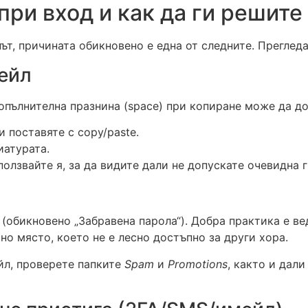
ри вход и как да ги решите
 път, причината обикновено е една от следните. Прегле
мейл
опълнителна празнина (space) при копиране може да до
 поставяте с copy/paste.
иатурата.
олзвайте я, за да видите дали не допускате очевидна 
(обикновено „Забравена парола“). Добра практика е ве
о място, което не е лесно достъпно за други хора.
йл, проверете папките
Spam
и
Promotions
, както и дал