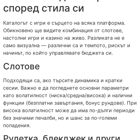
според стила си
Каталогът с игри е сърцето на всяка платформа.
Обикновено ще видите комбинация от слотове,
настолни игри и казино на живо. Разликата не е
само визуална — различни са и темпото, рискът и
начинът, по който управлявате бюджета си.
Слотове
Подходящи са, ако търсите динамика и кратки
сесии. Важно е да погледнете основни параметри
като волатилност (ниска/средна/висока) и налични
функции (безплатни завъртания, бонус рундове). При
висока волатилност може да има по-дълги периоди
без значими печалби, но и шанс за по-големи
попадения.
Рулетка, блекджек и други