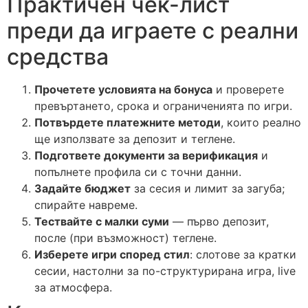
Практичен чек-лист
преди да играете с реални
средства
Прочетете условията на бонуса
и проверете
превъртането, срока и ограниченията по игри.
Потвърдете платежните методи
, които реално
ще използвате за депозит и теглене.
Подгответе документи за верификация
и
попълнете профила си с точни данни.
Задайте бюджет
за сесия и лимит за загуба;
спирайте навреме.
Тествайте с малки суми
— първо депозит,
после (при възможност) теглене.
Изберете игри според стил
: слотове за кратки
сесии, настолни за по-структурирана игра, live
за атмосфера.