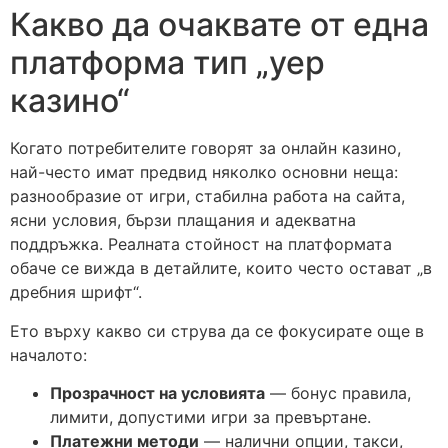
Какво да очаквате от една
платформа тип „yep
казино“
Когато потребителите говорят за онлайн казино,
най-често имат предвид няколко основни неща:
разнообразие от игри, стабилна работа на сайта,
ясни условия, бързи плащания и адекватна
поддръжка. Реалната стойност на платформата
обаче се вижда в детайлите, които често остават „в
дребния шрифт“.
Ето върху какво си струва да се фокусирате още в
началото:
Прозрачност на условията
— бонус правила,
лимити, допустими игри за превъртане.
Платежни методи
— налични опции, такси,