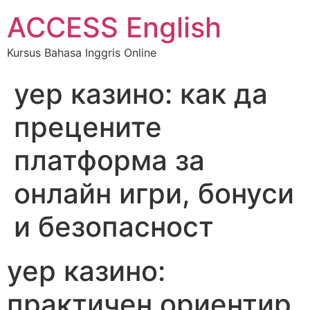
ACCESS English
Kursus Bahasa Inggris Online
yep казино: как да
прецените
платформа за
онлайн игри, бонуси
и безопасност
yep казино:
практичен ориентир