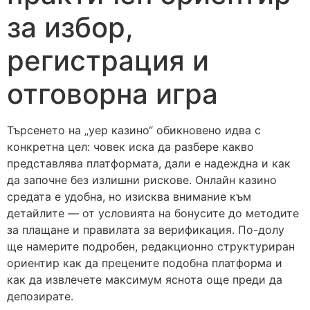
за избор,
регистрация и
отговорна игра
Търсенето на „yep казино“ обикновено идва с
конкретна цел: човек иска да разбере какво
представлява платформата, дали е надеждна и как
да започне без излишни рискове. Онлайн казино
средата е удобна, но изисква внимание към
детайлите — от условията на бонусите до методите
за плащане и правилата за верификация. По-долу
ще намерите подробен, редакционно структуриран
ориентир как да прецените подобна платформа и
как да извлечете максимум яснота още преди да
депозирате.