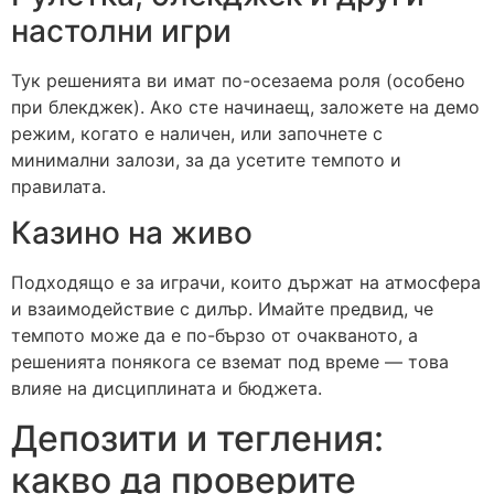
настолни игри
Тук решенията ви имат по-осезаема роля (особено
при блекджек). Ако сте начинаещ, заложете на демо
режим, когато е наличен, или започнете с
минимални залози, за да усетите темпото и
правилата.
Казино на живо
Подходящо е за играчи, които държат на атмосфера
и взаимодействие с дилър. Имайте предвид, че
темпото може да е по-бързо от очакваното, а
решенията понякога се вземат под време — това
влияе на дисциплината и бюджета.
Депозити и тегления:
какво да проверите