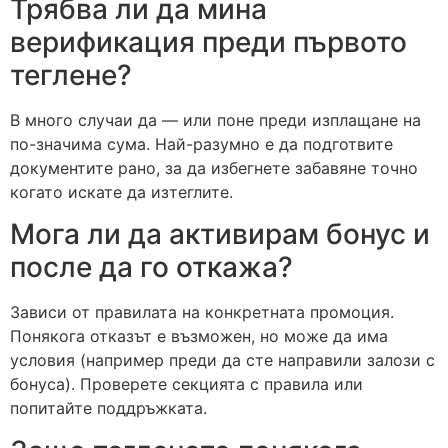
Трябва ли да мина
верификация преди първото
теглене?
В много случаи да — или поне преди изплащане на
по-значима сума. Най-разумно е да подготвите
документите рано, за да избегнете забавяне точно
когато искате да изтеглите.
Мога ли да активирам бонус и
после да го откажа?
Зависи от правилата на конкретната промоция.
Понякога отказът е възможен, но може да има
условия (например преди да сте направили залози с
бонуса). Проверете секцията с правила или
попитайте поддръжката.