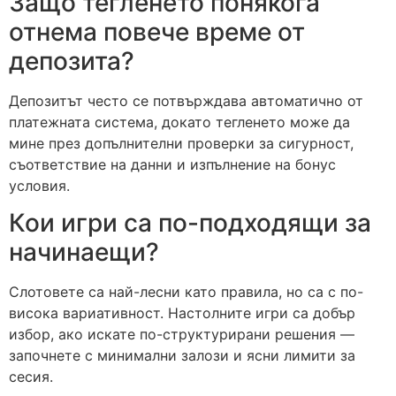
Защо тегленето понякога
отнема повече време от
депозита?
Депозитът често се потвърждава автоматично от
платежната система, докато тегленето може да
мине през допълнителни проверки за сигурност,
съответствие на данни и изпълнение на бонус
условия.
Кои игри са по-подходящи за
начинаещи?
Слотовете са най-лесни като правила, но са с по-
висока вариативност. Настолните игри са добър
избор, ако искате по-структурирани решения —
започнете с минимални залози и ясни лимити за
сесия.