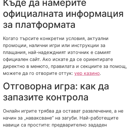
Къде да намерите
официалната информация
за платформата
Когато търсите конкретни условия, актуални
промоции, налични игри или инструкции за
плащания, най-надеждният източник е самият
официален сайт. Ако искате да се ориентирате
директно в менюто, правилата и секциите за помощ,
можете да го отворите оттук:
yep казино
.
Отговорна игра: как да
запазите контрола
Онлайн игрите трябва да остават развлечение, а не
начин за „наваксване“ на загуби. Най-работещите
навици са простите: предварително зададен