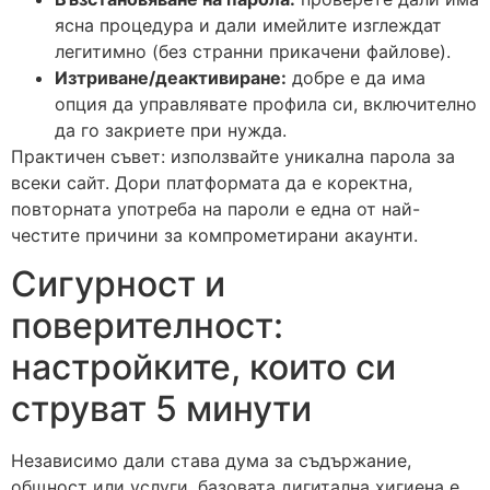
ясна процедура и дали имейлите изглеждат
легитимно (без странни прикачени файлове).
Изтриване/деактивиране:
добре е да има
опция да управлявате профила си, включително
да го закриете при нужда.
Практичен съвет: използвайте уникална парола за
всеки сайт. Дори платформата да е коректна,
повторната употреба на пароли е една от най-
честите причини за компрометирани акаунти.
Сигурност и
поверителност:
настройките, които си
струват 5 минути
Независимо дали става дума за съдържание,
общност или услуги, базовата дигитална хигиена е