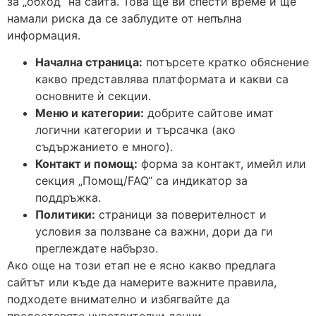
за „обход“ на сайта. Това ще ви спести време и ще
намали риска да се заблудите от непълна
информация.
Начална страница:
потърсете кратко обяснение
какво представлява платформата и какви са
основните ѝ секции.
Меню и категории:
добрите сайтове имат
логични категории и търсачка (ако
съдържанието е много).
Контакт и помощ:
форма за контакт, имейл или
секция „Помощ/FAQ“ са индикатор за
поддръжка.
Политики:
страници за поверителност и
условия за ползване са важни, дори да ги
преглеждате набързо.
Ако още на този етап не е ясно какво предлага
сайтът или къде да намерите важните правила,
подходете внимателно и избягвайте да
предоставяте чувствителни данни.