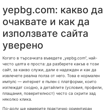
yepbg.com: какво да
очаквате и как да
използвате сайта
уверено
Когато в търсачката въведете „yepbg.com“, най-
често целта е проста: да разберете какъв е този
сайт, за какво служи, дали е надежден и как да
извлечете реална полза от него. Това е нормален
импулс — интернет е пълен с платформи, които
изглеждат сходно, а детайлите (условия, профили,
плащания, поверителност) често са скрити зад
няколко клика.
По-долу ще намерите практично ориентиран