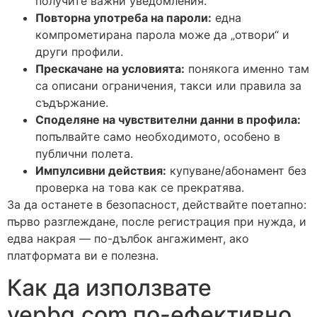
получите важни уведомления.
Повторна употреба на пароли:
една
компрометирана парола може да „отвори“ и
други профили.
Прескачане на условията:
понякога именно там
са описани ограничения, такси или правила за
съдържание.
Споделяне на чувствителни данни в профила:
попълвайте само необходимото, особено в
публични полета.
Импулсивни действия:
купуване/абонамент без
проверка на това как се прекратява.
За да останете в безопасност, действайте поетапно:
първо разглеждане, после регистрация при нужда, и
едва накрая — по-дълбок ангажимент, ако
платформата ви е полезна.
Как да използвате
yepbg.com по-ефективно