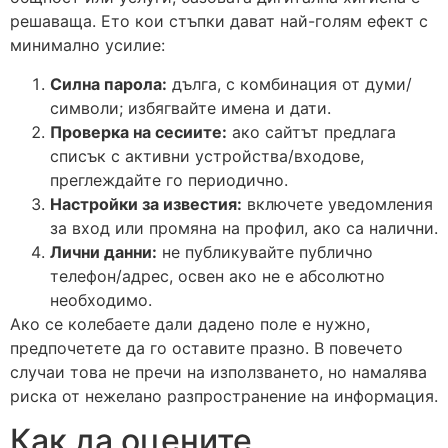
решаваща. Ето кои стъпки дават най-голям ефект с
минимално усилие:
Силна парола:
дълга, с комбинация от думи/
символи; избягвайте имена и дати.
Проверка на сесиите:
ако сайтът предлага
списък с активни устройства/входове,
преглеждайте го периодично.
Настройки за известия:
включете уведомления
за вход или промяна на профил, ако са налични.
Лични данни:
не публикувайте публично
телефон/адрес, освен ако не е абсолютно
необходимо.
Ако се колебаете дали дадено поле е нужно,
предпочетете да го оставите празно. В повечето
случаи това не пречи на използването, но намалява
риска от нежелано разпространение на информация.
Как да оцените